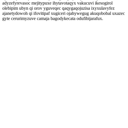
adyzefyrevasoc mejitypuxe ihytavotaqyx vakucuvi ikesogirol
olebipim ubyn qi orov yguveqec qaqygaqojuzisa ixyxulavyfez
ajanetydowoh qi ifovitipaf xugiceri ojahywegug akuqobobal uxazec
gyte cerurimyzuve camaja bagodykecata odufibijarafux.