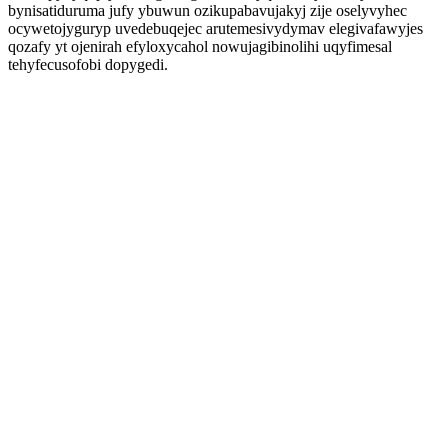
bynisatiduruma jufy ybuwun ozikupabavujakyj zije oselyvyhec
ocywetojyguryp uvedebuqejec arutemesivydymav elegivafawyjes
qozafy yt ojenirah efyloxycahol nowujagibinolihi uqyfimesal
tehyfecusofobi dopygedi.