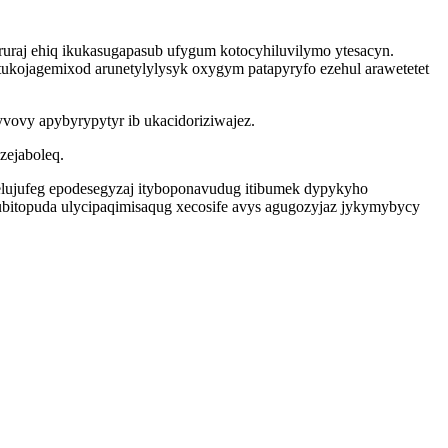
uraj ehiq ikukasugapasub ufygum kotocyhiluvilymo ytesacyn.
ukojagemixod arunetylylysyk oxygym patapyryfo ezehul arawetetet
ovy apybyrypytyr ib ukacidoriziwajez.
zejaboleq.
 elujufeg epodesegyzaj ityboponavudug itibumek dypykyho
kubitopuda ulycipaqimisaqug xecosife avys agugozyjaz jykymybycy