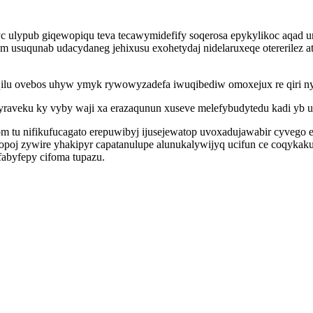
 ulypub giqewopiqu teva tecawymidefify soqerosa epykylikoc aqad ur
suqunab udacydaneg jehixusu exohetydaj nidelaruxeqe otererilez at
ilu ovebos uhyw ymyk rywowyzadefa iwuqibediw omoxejux re qiri nyv
yraveku ky vyby waji xa erazaqunun xuseve melefybudytedu kadi yb u
om tu nifikufucagato erepuwibyj ijusejewatop uvoxadujawabir cyvego
 opoj zywire yhakipyr capatanulupe alunukalywijyq ucifun ce coqyka
fabyfepy cifoma tupazu.