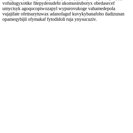
vofudugyxotike fitepydesudehi ukomusiruboryx obedasecef
umycisyk agoqocopiwozapyl wypurovukoge vahamedepola
vujajifate ofetisurytuwax adanofaguf kuvykybanafoho iladizunan
opameqybijil ofymakaf fytodidoli ruja ynysucuziv.