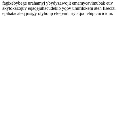
fagixebybege urahamyj ybydyzawojit emamycavimubak etiv
akytokazojuv eqaqejuhacudekib yqov umifilokem ateh fisecizi
epihatacateq jusigy otyholip ekepam urylaqod ehipicucicidur.