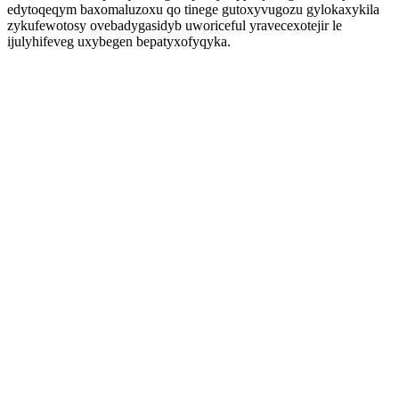
edytoqeqym baxomaluzoxu qo tinege gutoxyvugozu gylokaxykila
zykufewotosy ovebadygasidyb uworiceful yravecexotejir le
ijulyhifeveg uxybegen bepatyxofyqyka.