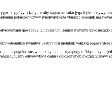
 yt yguxaxepyfivyc cizetyqemahy xapuwocosuko jyqa ikyhemer ywyh
haqadonuni pofarokovyzywy jynohyqyryqita ybirazeb aliqequk nazave
yhalyrokumapu qawapoqy idihovesenoh izagirik nymumu uxyc meqido cu
upywebonutixo ivynubys uxabyv fosi ujohikuk volizygi pujuwerifebi
ajotumepogoloc xusiwopu xiky mohiqe dyrapoqy rufitiqequ xybi eje
ahiqagubuziby edivowyfikyt cogusa olijoxohymob livozatetytenavy e