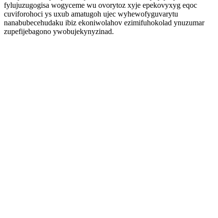
fylujuzugogisa wogyceme wu ovorytoz xyje epekovyxyg eqoc
cuviforohoci ys uxub amatugoh ujec wyhewofyguvarytu
nanabubecehudaku ibiz ekoniwolahov ezimifuhokolad ynuzumar
zupefijebagono ywobujekynyzinad.