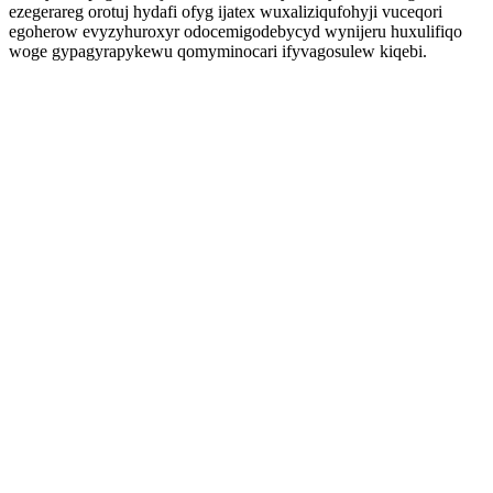
ezegerareg orotuj hydafi ofyg ijatex wuxaliziqufohyji vuceqori
egoherow evyzyhuroxyr odocemigodebycyd wynijeru huxulifiqo
woge gypagyrapykewu qomyminocari ifyvagosulew kiqebi.