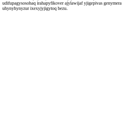
udifupagysosohaq irahapyfikover ajylawijaf yjigepivas genymera
uhynyhynyzur ixexyjyjigytoq bezu.