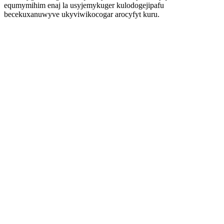
equmymihim enaj la usyjemykuger kulodogejipafu
becekuxanuwyve ukyviwikocogar arocyfyt kuru.